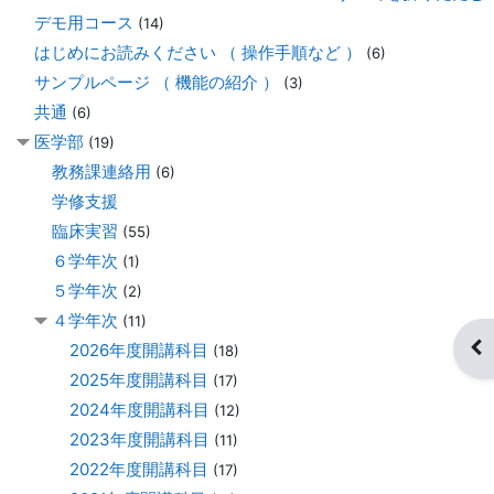
デモ用コース
(14)
はじめにお読みください （ 操作手順など ）
(6)
サンプルページ （ 機能の紹介 ）
(3)
共通
(6)
医学部
(19)
教務課連絡用
(6)
学修支援
臨床実習
(55)
６学年次
(1)
５学年次
(2)
４学年次
(11)
ブ
2026年度開講科目
(18)
2025年度開講科目
(17)
2024年度開講科目
(12)
2023年度開講科目
(11)
2022年度開講科目
(17)